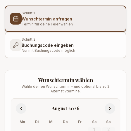
Schritt
1
Wunschtermin anfragen
Termin für deine Feier wählen
Schritt
2
Buchungscode eingeben
Nur mit Buchungscode möglich
Wunschtermin wählen
Wähle deinen Wunschtermin – und optional bis zu 2
Alternativtermine.
August 2026
Mo
Di
Mi
Do
Fr
Sa
So
1
2